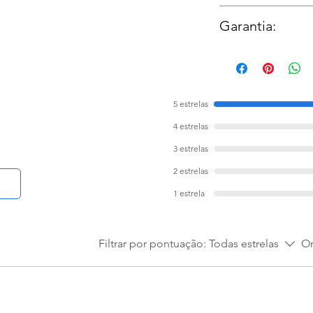
Parafuso
Moldura:
Não poss
Bucha de 6mm
Garantia:
Prazo:
1 mês
5 estrelas
4 estrelas
3 estrelas
2 estrelas
1 estrela
Filtrar por pontuação:
Todas estrelas
Or