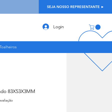
SEJA NOSSO REPRESENTANTE ►
Login
Toalheiros
dado 83X53X3MM
5.0 de 5 estrelas com base em 1 avaliação
 avaliação