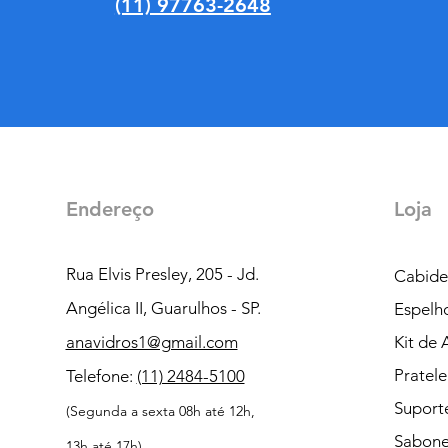
(11) 97763-2648
Endereço
Loja
Rua Elvis Presley, 205 - Jd.
Cabide
Angélica II, Guarulhos - SP.
Espelh
anavidros1@gmail.com
Kit de 
Pratele
Telefone:
(11) 2484-5100
Suporte
(Segunda a sexta 08h até 12h,
Sabone
13h até 17h).