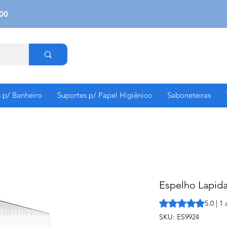
00
s p/ Banheiro
Suportes p/ Papel Higiênico
Saboneteiras
Espelho Lapi
A classificação é 
5.0 | 1
SKU: ES9924