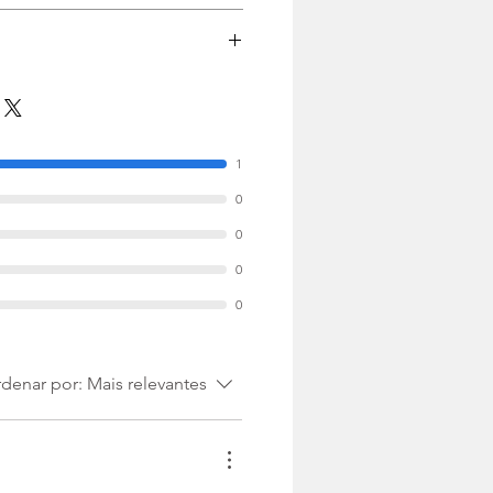
ui moldura
1
0
0
0
0
denar por:
Mais relevantes