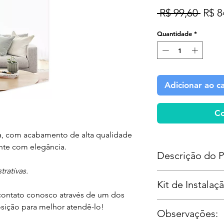
Preç
 R$ 99,60 
R$ 8
norm
Quantidade
*
Adicionar ao c
C
, com acabamento de alta qualidade
te com elegância.
Descrição do P
rativas.
Espessura:
3m
Kit de Instalaçã
Medidas:
53x83
contato conosco através de um dos
Quantidade:
1 
4 peças para fixaçã
osição para melhor atendê-lo!
Observações:
Botão francês