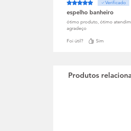
Rated 5 out of 5 stars.
Verificado
espelho banheiro
ótimo produto, ótimo atendim
agradeço
Foi útil?
Sim
Produtos relacion