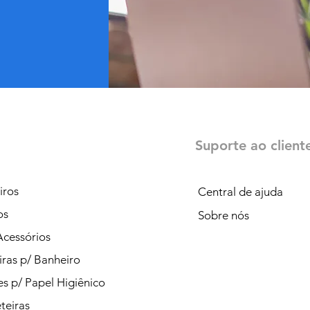
Suporte ao client
iros
Central de ajuda
os
Sobre nós
Acessórios
iras p/ Banheiro
s p/ Papel Higiênico
teiras