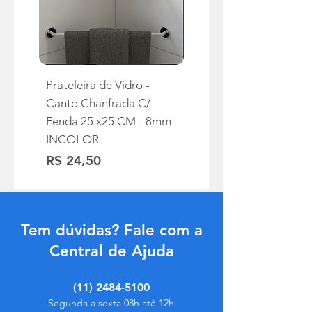
Prateleira de Vidro -
Prateleira Canto
Canto Chanfrada C/
Chanfrada C/ Fenda 25
Fenda 25 x25 CM - 8mm
x25 CM - 8mm VERDE
INCOLOR
Preço
R$ 24,50
Preço
R$ 24,50
Tem dúvidas? Fale com a
Central de Ajuda
(11) 2484-5100
Segunda a sexta 08h até 12h