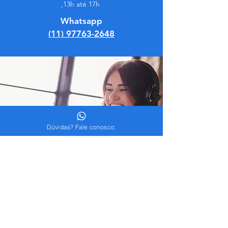
,13h até 17h
Whatsapp
(11) 97763-2648
Dúvidas? Fale conosco.
Endereço